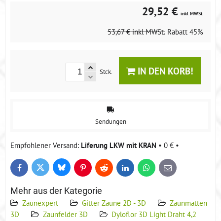
29,52 €
inkl MWSt.
53,67 €
inkl MWSt.
Rabatt
45%
IN DEN KORB!
Stck.
Sendungen
Liferung LKW mit KRAN
•
0 €
•
Bluesky
Twitter
Facebook
Pinterest
Reddit
LinkedIn
WhatsApp
E-
mail
Mehr aus der Kategorie
Zaunexpert
Gitter Zäune 2D - 3D
Zaunmatten
3D
Zaunfelder 3D
Dyloflor 3D Light Draht 4,2