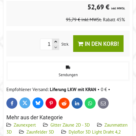
52,69 €
inkl MWSt.
95,79 €
inkl MWSt.
Rabatt
45%
IN DEN KORB!
Stck.
Sendungen
Liferung LKW mit KRAN
•
0 €
•
Bluesky
Twitter
Facebook
Pinterest
Reddit
LinkedIn
WhatsApp
E-
mail
Mehr aus der Kategorie
Zaunexpert
Gitter Zäune 2D - 3D
Zaunmatten
3D
Zaunfelder 3D
Dyloflor 3D Light Draht 4,2