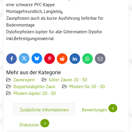
eine schwarze PVC-Kappe
Montagefreundlich, Langlebig,
Zaunpfosten auch als kurze Ausführung lieferbar für
Bodenmontage
Dyloforpfosten Jupiter für alle Gittermatten Dylofor
inkl.Befestigungsmaterial
Bluesky
Twitter
Facebook
Pinterest
Reddit
LinkedIn
WhatsApp
E-
mail
Mehr aus der Kategorie
Zaunexpert
Gitter Zäune 2D - 3D
Doppelstabgitter Zaun
Pfosten für 2D - 3D
Pfosten Jupiter 2D - 3D
0
Zusätzliche Informationen
Bewertungen
0
Diskussion