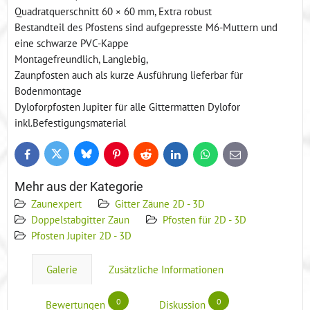
Quadratquerschnitt 60 × 60 mm, Extra robust
Bestandteil des Pfostens sind aufgepresste M6-Muttern und
eine schwarze PVC-Kappe
Montagefreundlich, Langlebig,
Zaunpfosten auch als kurze Ausführung lieferbar für
Bodenmontage
Dyloforpfosten Jupiter für alle Gittermatten Dylofor
inkl.Befestigungsmaterial
Bluesky
Twitter
Facebook
Pinterest
Reddit
LinkedIn
WhatsApp
E-
mail
Mehr aus der Kategorie
Zaunexpert
Gitter Zäune 2D - 3D
Doppelstabgitter Zaun
Pfosten für 2D - 3D
Pfosten Jupiter 2D - 3D
Galerie
Zusätzliche Informationen
0
0
Bewertungen
Diskussion