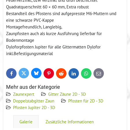
Quadratquerschnitt 60 × 60 mm, Extra robust
Bestandteil des Pfostens sind aufgepresste M6-Muttern und
eine schwarze PVC-Kappe
Montagefreundlich, Langlebig,
Zaunpfosten auch als kurze Ausführung lieferbar für
Bodenmontage
Dyloforpfosten Jupiter für alle Gittermatten Dylofor
inkl.Befestigungsmaterial
Bluesky
Twitter
Facebook
Pinterest
Reddit
LinkedIn
WhatsApp
E-
mail
Mehr aus der Kategorie
Zaunexpert
Gitter Zäune 2D - 3D
Doppelstabgitter Zaun
Pfosten für 2D - 3D
Pfosten Jupiter 2D - 3D
Galerie
Zusätzliche Informationen