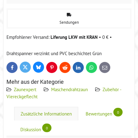
Sendungen
Liferung LKW mit KRAN
•
0 €
•
Drahtspanner verzinkt und PVC beschichtet Grün
Bluesky
Twitter
Facebook
Pinterest
Reddit
LinkedIn
WhatsApp
E-
mail
Mehr aus der Kategorie
Zaunexpert
Maschendrahtzaun
Zubehör -
Viereckgeflecht
0
Zusätzliche Informationen
Bewertungen
0
Diskussion