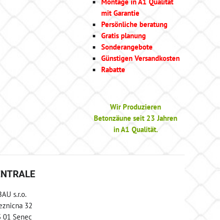
Montage in A1 Qualität
mit Garantie
Persönliche beratung
Gratis planung
Sonderangebote
Günstigen Versandkosten
Rabatte
Wir Produzieren
Betonzäune seit 23 Jahren
in A1 Qualität.
ENTRALE
AU s.r.o.
eznicna 32
 01 Senec